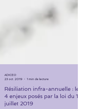
ADICEO
23 oct. 2019
1 min de lecture
Résiliation infra-annuelle : les
4 enjeux posés par la loi du 14