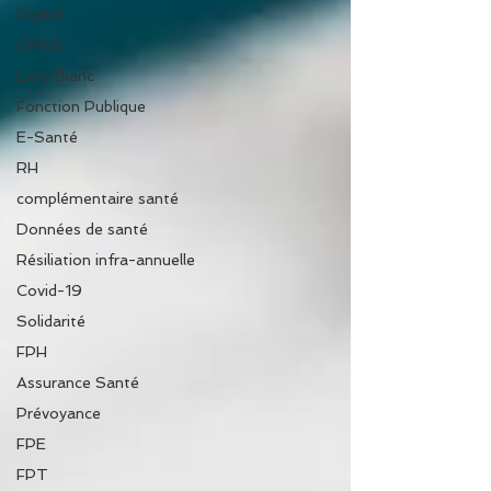
Digital
ORSA
Livre Blanc
Fonction Publique
E-Santé
RH
complémentaire santé
Données de santé
Résiliation infra-annuelle
Covid-19
Solidarité
FPH
Assurance Santé
Prévoyance
FPE
FPT