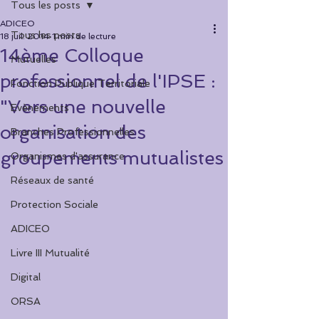
Tous les posts
ADICEO
Tous les posts
18 juil. 2014
1 min de lecture
14ème Colloque
Mutuelles
professionnel de l'IPSE :
Fonction Publique Territoriale
"Vers une nouvelle
Evènements
organisation des
Branches Professionnelles
groupements mutualistes
Organismes d'assurance
Réseaux de santé
Protection Sociale
ADICEO
Livre III Mutualité
Digital
ORSA