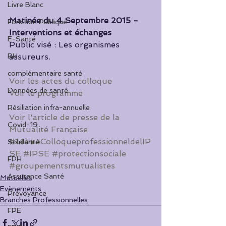
Livre Blanc
Matinée du 4 Septembre 2015 - 
Fonction Publique
Interventions et échanges
E-Santé
Public visé : Les organismes 
RH
assureurs. 
complémentaire santé
Voir les actes du colloque
Données de santé
Voir le programme
Résiliation infra-annuelle
Voir l'article de presse de la 
Covid-19
Mutualité Française
#14èmeColloqueprofessionneldelIP
Solidarité
SE
#IPSE
#protectionsociale
FPH
#groupementsmutualistes
Assurance Santé
Mutuelles
Evènements
Prévoyance
Branches Professionnelles
FPE