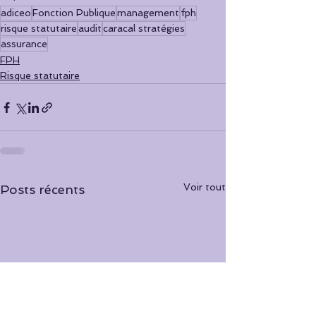
adiceo
Fonction Publique
management
fph
risque statutaire
audit
caracal stratégies
assurance
FPH
Risque statutaire
Voir tout
Posts récents