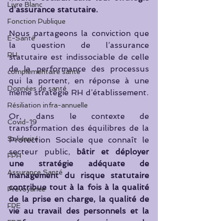
Livre Blanc
d’assurance statutaire.
Fonction Publique
Nous partageons la conviction que 
E-Santé
la question de l’assurance 
RH
statutaire est indissociable de celle 
de la performance des processus 
complémentaire santé
qui la portent, en réponse à une 
Données de santé
même stratégie RH d’établissement.
Résiliation infra-annuelle
Or, dans le contexte de 
Covid-19
transformation des équilibres de la 
Solidarité
Protection Sociale que connaît le 
secteur public, 
bâtir et déployer 
FPH
une stratégie adéquate de 
Assurance Santé
management du risque statutaire 
contribue tout à la fois à la qualité 
Prévoyance
de la prise en charge, la qualité de 
FPE
vie au travail des personnels et la  