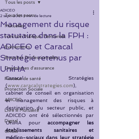
Tous les posts
ADICEO
Tous les posts
2 sept. 2021
1 min de lecture
Management du risque
Mutuelles
statutaire dans la FPH :
Fonction Publique Territoriale
ADICEO et Caracal
Evènements
Stratégie retenus par
Branches Professionnelles
UniHA
Organismes d'assurance
Caracal Stratégies 
Réseaux de santé
(
www.caracalstrategies.com
), 
Protection Sociale
cabinet de conseil en organisation 
ADICEO
et management des risques à 
destination du secteur public, et 
Livre III Mutualité
ADICEO ont été sélectionnés par 
Digital
UniHA pour 
accompagner les 
établissements sanitaires et 
ORSA
médico-sociaux dans leur stratégie 