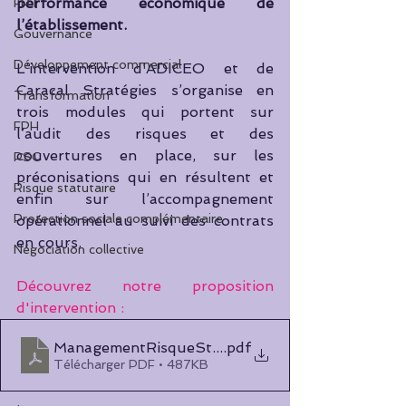
performance économique de 
FPT
l’établissement.
Gouvernance
Développement commercial
L’intervention d’ADICEO et de 
Caracal Stratégies s’organise en 
Transformation
trois modules qui portent sur 
FPH
l’audit des risques et des 
couvertures en place, sur les 
PSC
préconisations qui en résultent et 
Risque statutaire
enfin sur l’accompagnement 
Protection sociale complémentaire
opérationnel au suivi des contrats 
en cours. 
Négociation collective
Découvrez notre proposition 
d'intervention :  
ManagementRisqueStatutaire_UNIHA_CS_AD_v
.pdf
Télécharger PDF • 487KB
.