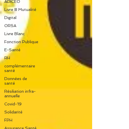
ADICEO
Livre III Mutualité
Digital
ORSA
Livre Blanc
Fonction Publique
E-Santé
RH
complémentaire
santé
Données de
santé
Résiliation infra-
annuelle
Covid-19
Solidarité
FPH
Assurance Santé