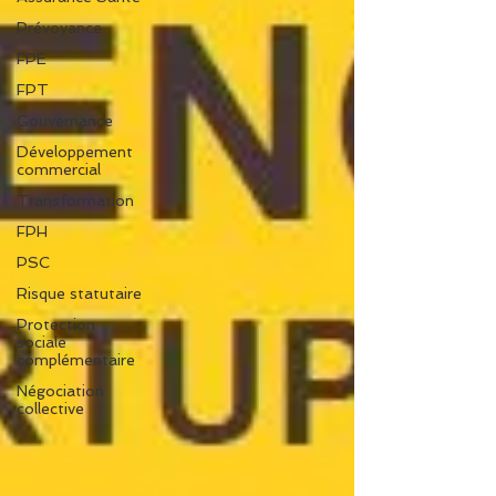
Prévoyance
FPE
FPT
Gouvernance
Développement
commercial
Transformation
FPH
PSC
Risque statutaire
Protection
sociale
complémentaire
Négociation
collective