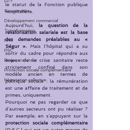
FPT
le statut de la Fonction publique 
Gouvernance
hospitalière.
Développement commercial
Aujourd’hui, 
la question de la 
Transformation
revalorisation salariale est la base 
des demandes préalables au « 
FPH
Ségur ».
 Mais l’hôpital qui a su 
PSC
sortir du cadre pour répondre aux 
enjeux de la crise sanitaire reste 
Risque statutaire
strictement confiné dans son 
Protection sociale complémentaire
modèle ancien en termes de 
Négociation collective
politique sociale : la rémunération 
est une affaire de traitement et de 
primes, uniquement. 
Pourquoi ne pas regarder ce que 
d’autres secteurs ont pu réaliser ? 
Par exemple, en s’appuyant sur la 
protection sociale complémentaire
(P.S.C.) qui est un autre moyen de 