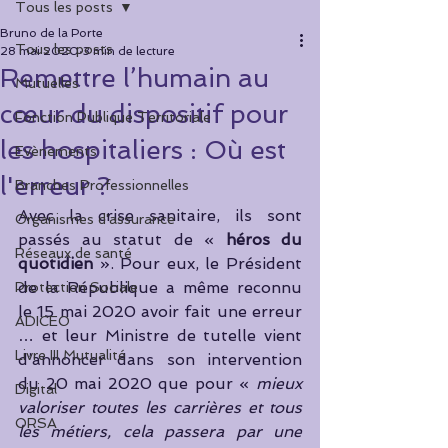
Tous les posts
Bruno de la Porte
Tous les posts
28 mai 2020
3 min de lecture
Remettre l’humain au
Mutuelles
cœur du dispositif pour
Fonction Publique Territoriale
les hospitaliers : Où est
Evènements
l'erreur ?
Branches Professionnelles
Avec la crise sanitaire, ils sont 
Organismes d'assurance
passés au statut de « 
héros du 
Réseaux de santé
quotidien
 ». Pour eux, le Président 
de la République a même reconnu 
Protection Sociale
le 15 mai 2020 avoir fait une erreur 
ADICEO
… et leur Ministre de tutelle vient 
Livre III Mutualité
d’annoncer dans son intervention 
du 20 mai 2020 que pour « 
mieux 
Digital
valoriser toutes les carrières et tous 
ORSA
les métiers, cela passera par une 