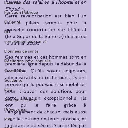
hausse des salaires à l'hôpital et en 
Livre Blanc
Ehpad
 ». 
Fonction Publique
Cette revalorisation est bien l’un 
E-Santé
des 4 piliers retenus pour la 
nouvelle concertation sur l’hôpital 
RH
(le « Ségur de la Santé ») démarrée 
complémentaire santé
le 25 mai 2020.
Données de santé
Ces femmes et ces hommes sont en 
Résiliation infra-annuelle
première ligne depuis le début de la 
pandémie. Qu’ils soient soignants, 
Covid-19
administratifs ou techniciens, ils ont 
Solidarité
prouvé qu’ils pouvaient se mobiliser 
FPH
pour trouver des solutions pour 
cette situation exceptionnelle. Ils 
Assurance Santé
ont pu le faire grâce à 
Prévoyance
l’engagement de chacun, mais aussi 
avec le soutien de leurs proches, et 
FPE
la garantie ou sécurité accordée par 