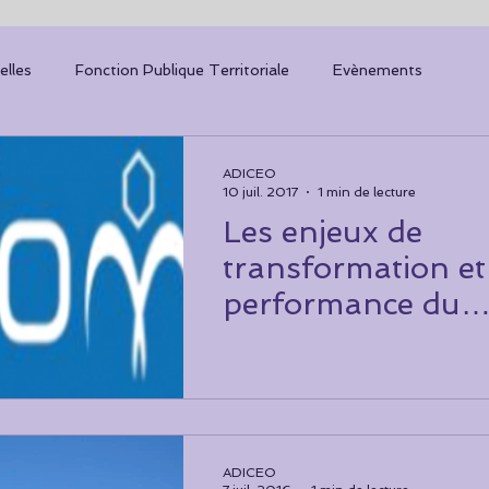
elles
Fonction Publique Territoriale
Evènements
nelles
Organismes d'assurance
Réseaux de santé
ADICEO
10 juil. 2017
1 min de lecture
Les enjeux de
ADICEO
Livre III Mutualité
Digital
ORSA
transformation et
performance du
Livre III : Retours
ction Publique
E-Santé
RH
complémentaire santé
d’expérience et
identification
Résiliation infra-annuelle
Covid-19
Solidarité
ADICEO