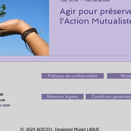
7 juil. 2016
1 min de lecture
e Santé
Prévoyance
FPE
FPT
Gouvernance
Agir pour préserv
l'Action Mutualist
mercial
Transformation
FPH
PSC
Politique de confidentialité
Récla
es
Mentions légales
Conditions générales 
nce
o.com
© 2024 ADICEO. Designed Muriel LARUE