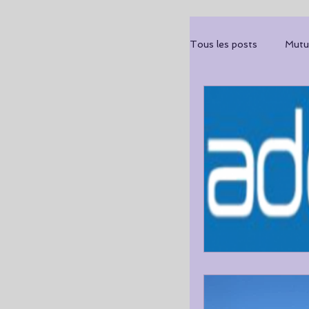
Tous les posts
Mutu
Branches Profession
Protection Sociale
Livre Blanc
Fon
Données de santé