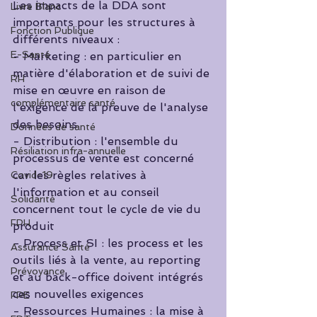
Les impacts de la DDA sont 
Livre Blanc
importants pour les structures à 
Fonction Publique
différents niveaux :
E-Santé
- Marketing : en particulier en 
matière d'élaboration et de suivi de 
RH
mise en œuvre en raison de 
complémentaire santé
l'exigence de la preuve de l'analyse 
des besoins
Données de santé
- Distribution : l'ensemble du 
Résiliation infra-annuelle
processus de vente est concerné 
car les règles relatives à 
Covid-19
l'information et au conseil 
Solidarité
concernent tout le cycle de vie du 
FPH
produit
- Process et SI : les process et les 
Assurance Santé
outils liés à la vente, au reporting 
Prévoyance
et au back-office doivent intégrés 
ces nouvelles exigences
FPE
- Ressources Humaines : la mise à 