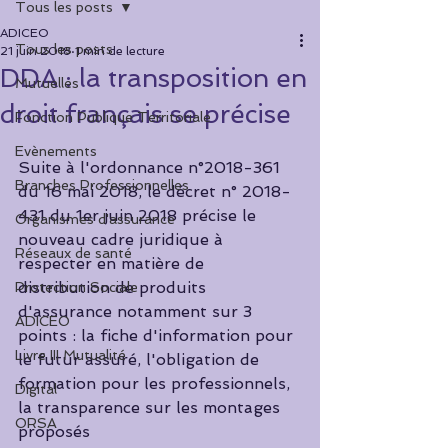
Tous les posts
ADICEO
Tous les posts
21 juin 2018
1 min de lecture
DDA : la transposition en
Mutuelles
droit français se précise
Fonction Publique Territoriale
Evènements
Suite à l'ordonnance n°2018-361 
Branches Professionnelles
du 16 mai 2018, le décret n° 2018-
431 du 1er juin 2018 précise le 
Organismes d'assurance
nouveau cadre juridique à 
Réseaux de santé
respecter en matière de 
distribution de produits 
Protection Sociale
d'assurance notamment sur 3 
ADICEO
points : la fiche d'information pour 
Livre III Mutualité
le futur assuré, l'obligation de 
formation pour les professionnels, 
Digital
la transparence sur les montages 
ORSA
proposés