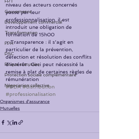
FPT
niveau des acteurs concernés 
Gouvernance
passe par leur 
professionnalisation. il est 
Développement commercial
introduit une obligation de 
Transformation
formation de 15h00
- Transparence : il s'agit en 
FPH
particulier de la prévention, 
PSC
détection et résolution des conflits 
d'intérêt , Ceci peut nécessité la 
Risque statutaire
remise à plat de certaines règles de 
Protection sociale complémentaire
rémunération
Négociation collective
#DDA
#distribution
#professionalisation
Organismes d'assurance
Mutuelles